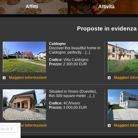
Affitti
Attività
Proposte in evidenza
Caldogno
Discover this beautiful home in
Caldogno, perfectly ...[...]
Codice:
Villa Caldogno
Prezzo:
2.300,00 EUR
Maggiori informazioni
Maggiori info
Situated in Vivaro (Dueville),
this 300-square-meter ...[...]
Codice:
4C/Vivaro
Prezzo:
3.000,00 EUR
Maggiori informazioni
Maggiori info
fault X