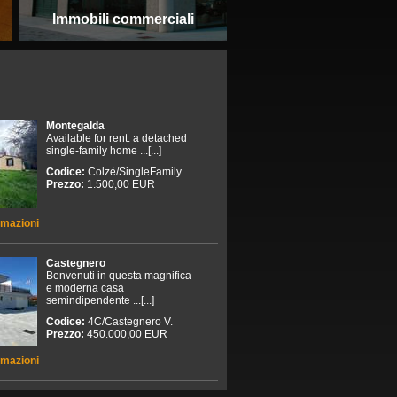
Immobili commerciali
Montegalda
Available for rent: a detached
single-family home ...[...]
Codice:
Colzè/SingleFamily
Prezzo:
1.500,00 EUR
rmazioni
Castegnero
Benvenuti in questa magnifica
e moderna casa
semindipendente ...[...]
Codice:
4C/Castegnero V.
Prezzo:
450.000,00 EUR
rmazioni